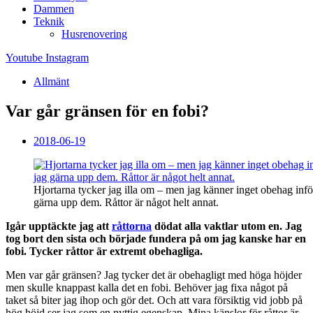
Dammen
Teknik
Husrenovering
Youtube
Instagram
Allmänt
Var går gränsen för en fobi?
2018-06-19
Hjortarna tycker jag illa om – men jag känner inget obehag infö
gärna upp dem. Råttor är något helt annat.
Igår upptäckte jag att
råttorna
dödat alla vaktlar utom en. Jag
tog bort den sista och började fundera på om jag kanske har en
fobi. Tycker råttor är extremt obehagliga.
Men var går gränsen? Jag tycker det är obehagligt med höga höjder
men skulle knappast kalla det en fobi. Behöver jag fixa något på
taket så biter jag ihop och gör det. Och att vara försiktig vid jobb på
hög höjd ser jag som en nyttig egenskap. Mina känslor för råttor är