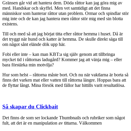
Gränsen går vid att hantera dem. Döda råttor kan jag göra mig av
med. Handskar och skyffel. Men vet samtidigt att det finna
människor som hanterar råttor utan problem. Ormar och spindlar stör
mig inte och de kan jag hantera men råttor stör mig med sin blotta
existens.
Till och med så att jag börjat titta efter råttor hemma i huset. Då är
det tryggt när hund och katter är hemma. De skulle direkt säga till
om något sånt elände dök upp här.
Fobi eller inte – kan man KBT:a sig själv genom att tillbringa
mycket tid i råttornas ladugård? Kommer jag att vänja mig – eller
bara förstärka min motvilja?
Hur som helst – råttorna måste bort. Och nu när vaktlarna är borta så
finns det varken mat eller vatten till råttorna längre. Hoppas bara att
de flyttar långt. Mina försök med fällor har hittills varit resultatlösa.
Så skapar du Clickbait
Det finns de som ser lockande Thumbnails och rubriker som något
fult, att det är en manipulation av tittarna. Välkommen