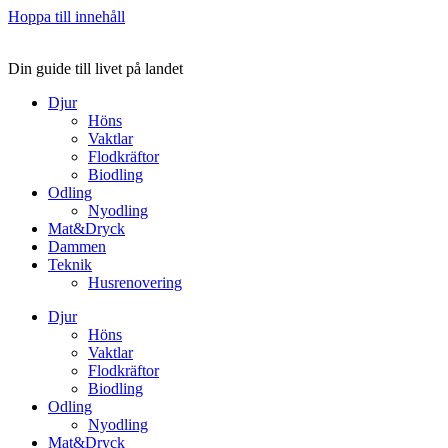
Hoppa till innehåll
Din guide till livet på landet
Djur
Höns
Vaktlar
Flodkräftor
Biodling
Odling
Nyodling
Mat&Dryck
Dammen
Teknik
Husrenovering
Djur
Höns
Vaktlar
Flodkräftor
Biodling
Odling
Nyodling
Mat&Dryck