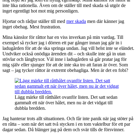
inte lika rationella. Även om de ställer till med skada så utgör de
inget egentligt hot mot mig personligen.
Hjortar och rådjur ställer till med
mer skada
men där känner jag
inget obehag. Mest frustration.
Mina känslor för råttor har en viss inverkan på min vardag. Till
exempel så rycker jag i dörren ett par gånger innan jag går in i
ladugården för att de ska springa undan. Jag vill helst inte se eländet.
Undviker också onödiga ärenden dit – och skulle inte gå in utan
stövlar och långbyxor. Väl inne i ladugården så går pratar jag för
mig själv eller sjunger för att de inte ska tro att faran är över. Som
sagt – jag tycker råttor är extremt obehagliga. Men är det en fobi?
Lägg märke till råtthålet ovanför listen. Det satt sedan
gammalt ett när över hålet, men nu är det vidgat till
dubbla bredden.
Jag hanterar trots allt situationen. Och får inte panik när jag stöter på
en råtta – som när det satt två stycken i en tom vaktelbur för ett par
dagar sedan. Då blänger jag på dem och svär tills de försvinner.