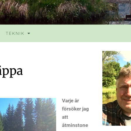
TEKNIK
räppa
Varje år
försöker jag
att
åtminstone