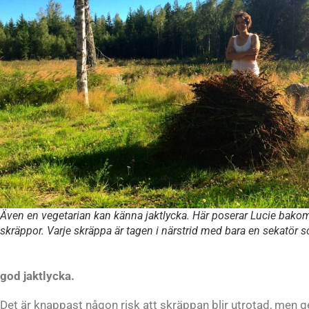
Även en vegetarian kan känna jaktlycka. Här poserar Lucie bakom
skräppor. Varje skräppa är tagen i närstrid med bara en sekatör 
god jaktlycka.
Det är knappast någon risk att skräppan blir utrotad, men g