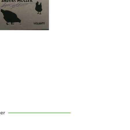
sten att flytta till
landet
om mina första tio år som
bo – med och motgångar.
Klicka här
ter