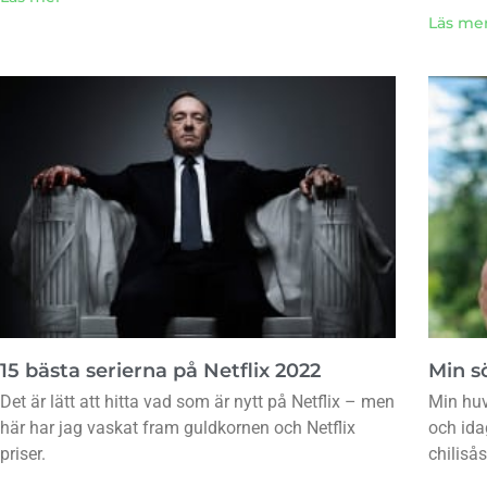
Läs me
15 bästa serierna på Netflix 2022
Min sö
Det är lätt att hitta vad som är nytt på Netflix – men
Min huv
här har jag vaskat fram guldkornen och Netflix
och ida
priser.
chiliså