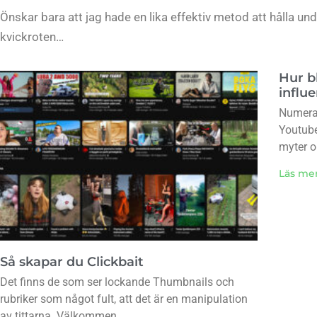
Önskar bara att jag hade en lika effektiv metod att hålla un
kvickroten…
Hur b
influ
Numera 
Youtube
myter 
Läs me
Så skapar du Clickbait
Det finns de som ser lockande Thumbnails och
rubriker som något fult, att det är en manipulation
av tittarna. Välkommen