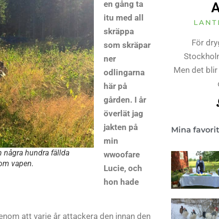
en gång ta
A
itu med all
LANT
skräppa
För dry
som skräpar
Stockholm
ner
Men det blir
odlingarna
här på
gården. I år
överlät jag
jakten på
Mina favori
min
 några hundra fällda
wwoofare
som vapen.
Lucie, och
hon hade
enom att varje år attackera den innan den