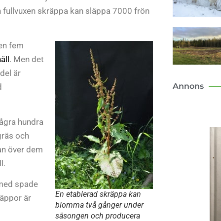
 En fullvuxen skräppa kan släppa 7000 frön
ten fem
åll
. Men det
del är
Annons
d
några hundra
gräs och
man över dem
l.
k med spade
En etablerad skräppa kan
räppor är
blomma två gånger under
säsongen och producera