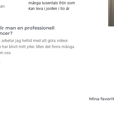
många tusentals frön som
dan
kan leva i jorden i tio år.
lir man en professionell
encer?
Kon
arbetar jag heltid med att göra videor.
 har blivit mitt yrke. Men det finns många
om oss
Boken 
lant
r
Mina favori