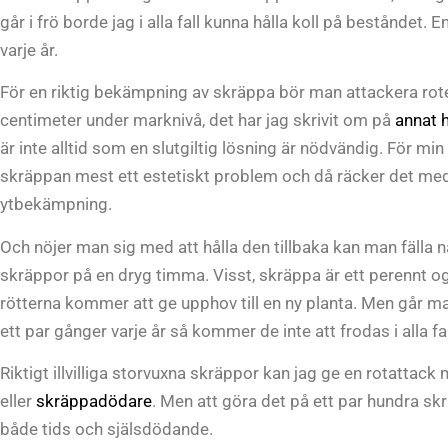
går i frö borde jag i alla fall kunna hålla koll på beståndet.
varje år.
För en riktig bekämpning av skräppa bör man attackera ro
centimeter under marknivå, det har jag skrivit om på
annat h
är inte alltid som en slutgiltig lösning är nödvändig. För min 
skräppan mest ett estetiskt problem och då räcker det me
ytbekämpning.
Och nöjer man sig med att hålla den tillbaka kan man fälla 
skräppor på en dryg timma. Visst, skräppa är ett perennt o
rötterna kommer att ge upphov till en ny planta. Men går 
ett par gånger varje år så kommer de inte att frodas i alla fal
Riktigt illvilliga storvuxna skräppor kan jag ge en rotattac
eller
skräppadödare
. Men att göra det på ett par hundra sk
både tids och själsdödande.