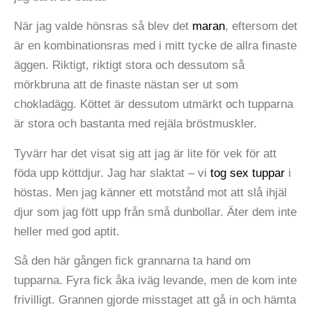
När jag valde hönsras så blev det
maran
, eftersom det
är en kombinationsras med i mitt tycke de allra finaste
äggen. Riktigt, riktigt stora och dessutom så
mörkbruna att de finaste nästan ser ut som
chokladägg. Köttet är dessutom utmärkt och tupparna
är stora och bastanta med rejäla bröstmuskler.
Tyvärr har det visat sig att jag är lite för vek för att
föda upp köttdjur. Jag har slaktat – vi
tog sex tuppar
i
höstas. Men jag känner ett motstånd mot att slå ihjäl
djur som jag fött upp från små dunbollar. Äter dem inte
heller med god aptit.
Så den här gången fick grannarna ta hand om
tupparna. Fyra fick åka iväg levande, men de kom inte
frivilligt. Grannen gjorde misstaget att gå in och hämta